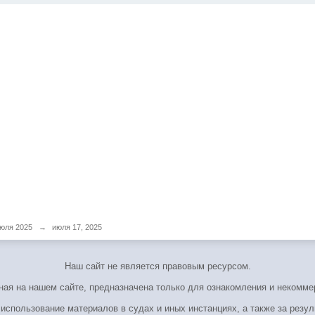
юля 2025
→
июля 17, 2025
Наш сайт не является правовым ресурсом.
я на нашем сайте, предназначена только для ознакомления и некомме
 использование материалов в судах и иных инстанциях, а также за резул