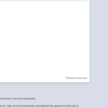
Правила форума
рческого использования.
ьтат при использовании материалов данного ресурса.