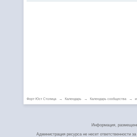
Форт-Юст Столица
→
Календарь
→
Календарь сообщества
→
и
Информация, размещенна
Администрация ресурса не несет ответственности за