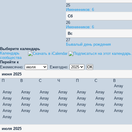
25
Именинников: 6
Сб
26
Именинников: 6
Вс
27
Бывалый день рождения
Выберите календарь
Календарь
сообщества
Перейти к
Ежемесячно:
Ежегодно:
июня 2025
П
В
С
Ч
П
С
В
Array
Array
Array
Array
Array
Array
Array
Array
Array
Array
Array
Array
Array
Array
Array
Array
Array
Array
Array
Array
Array
Array
Array
Array
Array
Array
Array
Array
Array
Array
июля 2025